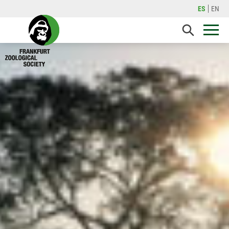
ES
EN