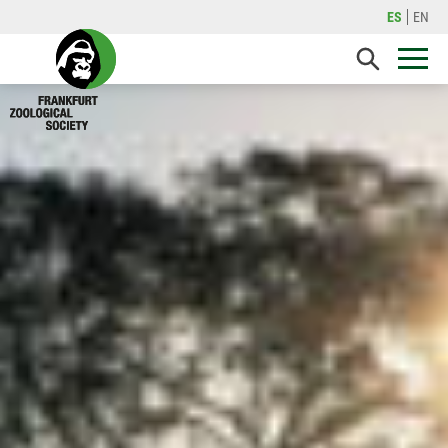
ES
EN