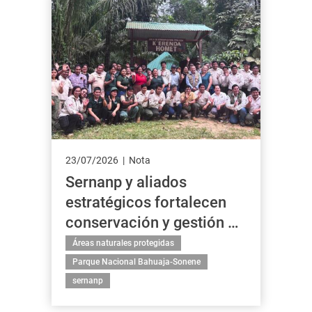
23/07/2026
Nota
Sernanp y aliados
estratégicos fortalecen
conservación y gestión a
largo plazo del Paisaje
Áreas naturales protegidas
23/07/2026
Nota
Bahuaja Sonene–
Parque Nacional Bahuaja-Sonene
Sernanp y aliados
Tambopata
sernanp
estratégicos fortalecen