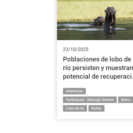
23/10/2025
Poblaciones de lobo de
río persisten y muestra
potencial de recuperac
en ecosistemas de agu
Amenazas
dulce degradados por la
23/10/2025
Tambopata - Bahuaja Sonene
Manu
minería de oro
Poblaciones de lobo de
Lobo de río
Nutria
río persisten y muestra
potencial de recuperac