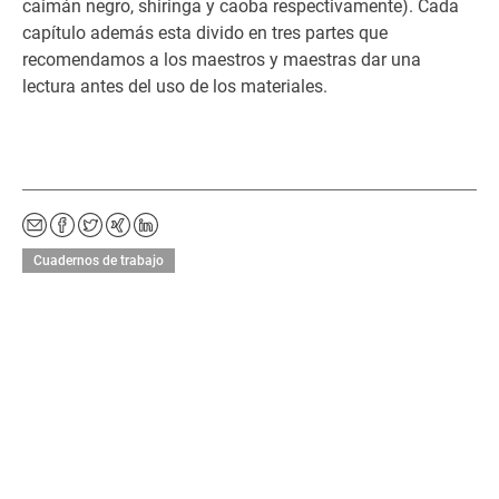
caimán negro, shiringa y caoba respectivamente). Cada
capítulo además esta divido en tres partes que
recomendamos a los maestros y maestras dar una
lectura antes del uso de los materiales.
per
Fa
Twi
Xin
Lin
Cuadernos de trabajo
E-
ceb
tter
g
ked
Ma
oo
In
il
k
ver
sen
de
n