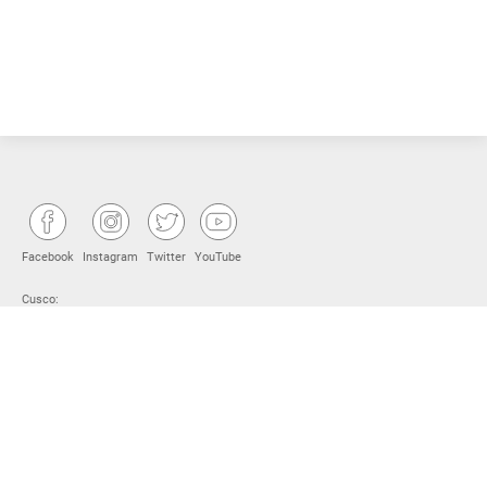
Facebook
Instagram
Twitter
YouTube
Cusco:
Urbanización Entel Perú C-1, Wanchaq, Cusco.
(+51) 84-253840
Puerto Maldonado:
Jr. Cusco N° 499, distrito de Tambopata.
(+51) 08 250 2765
Pucallpa:
Jr. Amazonas N° 198, distrito de Callería, 2do piso. Provincia Coronel Portillo.