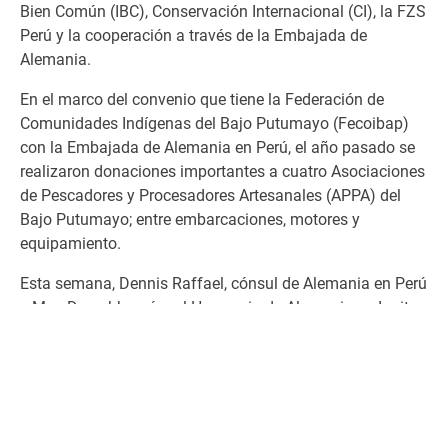
Bien Común (IBC), Conservación Internacional (CI), la FZS
Perú y la cooperación a través de la Embajada de
Alemania.
En el marco del convenio que tiene la Federación de
Comunidades Indígenas del Bajo Putumayo (Fecoibap)
con la Embajada de Alemania en Perú, el año pasado se
realizaron donaciones importantes a cuatro Asociaciones
de Pescadores y Procesadores Artesanales (APPA) del
Bajo Putumayo; entre embarcaciones, motores y
equipamiento.
Esta semana, Dennis Raffael, cónsul de Alemania en Perú
y Max Druschke, cónsul Honorario de Alemania en Iquitos
visitaron áreas naturales protegidas e intercambiaron
con
las asociaciones de pescadores del Bajo Putumayo para
comprender la importancia del equipamiento. “Al apoyar
el proyecto, vimos dos objetivos centrales. El primero es
reforzar la economía local y promover la pesca sostenible