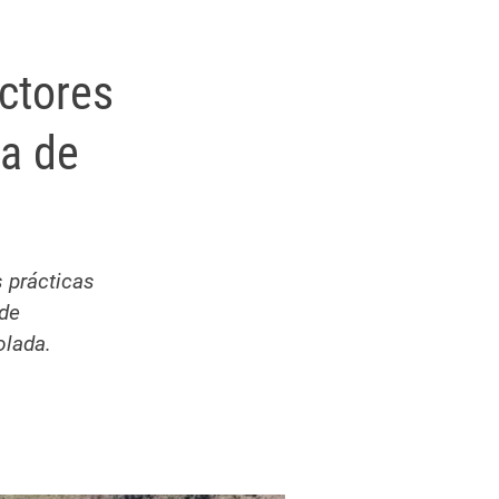
ctores
va de
 prácticas
 de
olada.