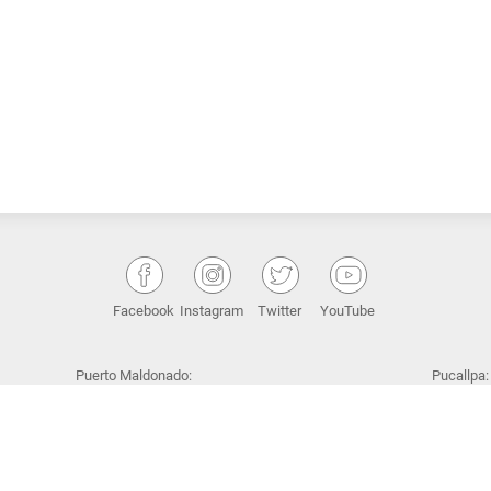
Facebook
Instagram
Twitter
YouTube
Puerto Maldonado:
Pucallpa:
.
Jr. Cusco N° 499, distrito de Tambopata.
Jr. Amazo
(+51) 08 250 2765
Provincia 
(+51) 06 