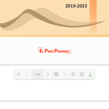
1/92
Loading PDF 8% ...