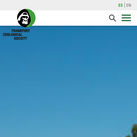
ES
EN