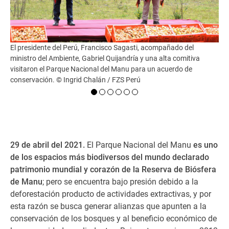
El presidente del Perú, Francisco Sagasti, acompañado del
Izq
ministro del Ambiente, Gabriel Quijandría y una alta comitiva
as
visitaron el Parque Nacional del Manu para un acuerdo de
RBM
conservación. © Ingrid Chalán / FZS Perú
dir
AJE
29 de abril del 2021.
El Parque Nacional del Manu
es uno
de los espacios más biodiversos del mundo declarado
patrimonio mundial y corazón de la Reserva de Biósfera
de Manu
; pero se encuentra bajo presión debido a la
deforestación producto de actividades extractivas, y por
esta razón se busca generar alianzas que apunten a la
conservación de los bosques y al beneficio económico de