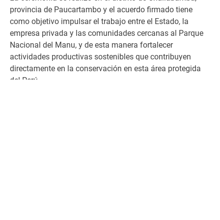
provincia de Paucartambo y el acuerdo firmado tiene
como objetivo impulsar el trabajo entre el Estado, la
empresa privada y las comunidades cercanas al Parque
Nacional del Manu, y de esta manera fortalecer
actividades productivas sostenibles que contribuyen
directamente en la conservación en esta área protegida
del Perú.
El mandatario peruano después de la firma del convenio
subrayó
“esta ceremonia representa el compromiso del
gobierno con la reactivación económica en armonía con
la conservación del medio ambiente y el desarrollo
sostenible”
. Por su parte, Gabriel Quijandría, ministro del
Ambiente agradeció a las comunidades locales
“por
creer en la conservación, en apostar por una producción
sostenible que pueda combinarse con los
requerimientos de conservación, una producción que
además resuelve un conflicto que había con el oso
andino”.