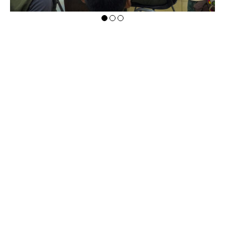
Los talleres de validación se realizaron en
5 regiones del
país
e involucraron la participación de representantes
de
11 Reservas
Comunales
, quienes compartieron, aportes y
recomendaciones desde distintos contextos culturales y
territoriales.
“Lo aprendido nos sirve a nosotros para enseñarles a las
comunidades. Es muy importante que los pueblos
indígenas, a través de sus líderes, puedan comprender y
evaluar la efectividad de la gestión de
sus ANP’s”
, enfatizó Claudia Rodríguez de la Cruz,
miembro de la Junta Directiva de la Reserva Comunal
Purús.