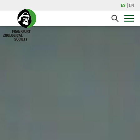
ES
EN