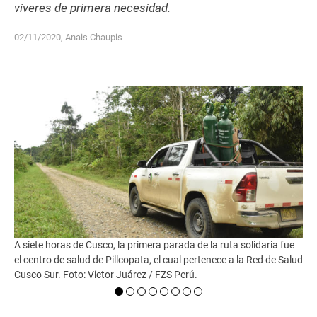
víveres de primera necesidad.
02/11/2020, Anais Chaupis
 de
A siete horas de Cusco, la primera parada de la ruta solidaria fue
“Es
el centro de salud de Pillcopata, el cual pertenece a la Red de Salud
en 
Cusco Sur. Foto: Victor Juárez / FZS Perú.
bal
nue
Pil