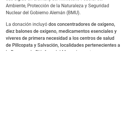
Ambiente, Protección de la Naturaleza y Seguridad
Nuclear del Gobierno Alemán (BMU).
La donación incluyó
dos
concentradores de oxígeno
,
diez
balones d
e oxígeno, medicamentos esenciales y
víveres de primera necesidad a los centros de salud
de
Pillcopata
y Salvación
, localidades pertenecientes a
la Reserva de Biósfera del Manu.
Las entregas se
llevaron a cabo con la presencia del jefe del PNM, John
Flores, representantes de FZS Perú y de los centros
médicos.
Entrega de equipos médicos
A
siete
horas desde la ciudad del Cusco, se hizo la
primera parada del viaje en el centro de salud de
la