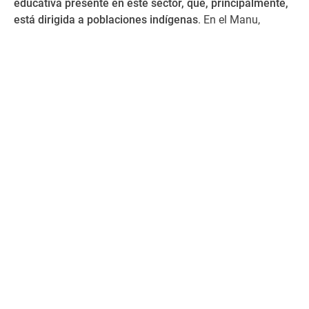
educativa presente en este sector, que, principalmente,
está dirigida a poblaciones indígenas
. En el Manu,
existen dos residencias estudiantiles: una administrada
por religiosos dominicos y la
REMM
, laica y
coadministrada por una alianza interinstitucional y el
Minedu.
Para profundizar este contexto, recientemente
dos
consultores para la UNESCO, Elena Burga y Luis Hiraoka,
establecieron reuniones con actores educativos del
sector Manu
. Esta visita forma parte de un
diagnóstico
nacional sobre el estado de la educación indígena en la
Amazonía peruana
y permitirá dar balances de los
desafíos y oportunidades que presenta este nuevo
modelo educativo y el rol de las residencias.
Retos para la educación indígena