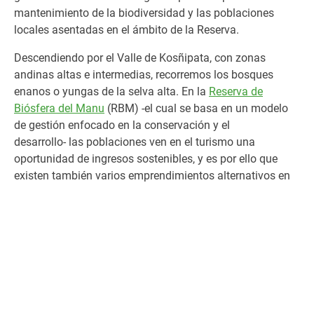
mantenimiento de la biodiversidad y las poblaciones
locales asentadas en el ámbito de la Reserva.
Descendiendo por el Valle de
Kosñipata
, con zonas
andinas altas e intermedias, recorremos los bosques
enanos o yungas de la selva alta. En la
Reserva de
Biósfera del Manu
(RBM) -el cual se basa en un modelo
de gestión enfocado en la conservación y el
desarrollo- l
as poblaciones
ven en el turismo una
oportunidad de ingresos sostenibles
, y es por ello que
existen también varios emprendimientos alternativos en
la ruta:
aguas termales, paseos a caballo, ciclismo,
observación de flora y fauna, canotaje, entre otros
.
Asimismo, en la RBM encontramos a productores locales
que
o
frecen
aguaymanto, café, miel, plátano, etc.,
contribuyendo al desarrollo económico de las
poblaciones locales
.
Seguimos descendiendo y entre los 2500 – 1300 msnm