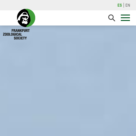
ES
EN